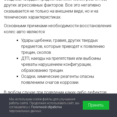
других агрессивных факторов. Все это негативно
сказывается не только на внешнем виде, но и на
технических характеристиках.
Основными причинами необходимости восстановления
колес авто являются:
Удары щебенки, гравия, других твердых
предметов, которые приводят к появлению
трещин, сколов.
ДТП, наезды на препятствия или выбоины
чреваты нарушением конфигурации,
образованию трещин.
Осадки, химические реагенты опасны
появлением очагов коррозии.
В любом случае при появлении каких-либо дефектов
необходимо обратиться в сервисный центр для
Мы используем cookie-файлы для улучшения
работы сайта. Продолжая использовать сайт, вы
устранения неполадок. Игнорирование проблем
Принять
соглашаетесь с
Политикой обработки
приводит к неравномерному износу шин, повышенному
персональных данных.
расходу топлива, ухудшению управляемости и