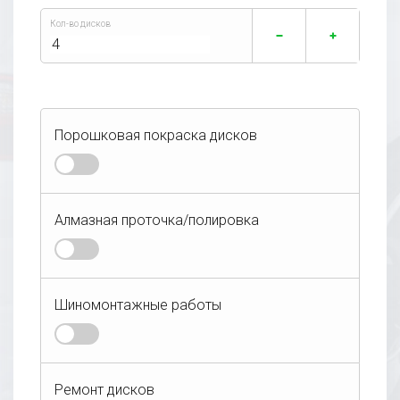
Кол-во дисков
Порошковая покраска дисков
Алмазная проточка/полировка
Алмазная проточка лицевой части
Дополнительные услуги:
Шиномонтажные работы
диска
Покраска в один цвет
Полировка полки
Ремонт дисков
Легковой
Внедорожник
Покраска в два цвета