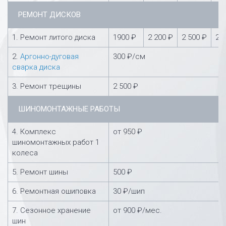
РЕМОНТ ДИСКОВ
1. Ремонт литого диска
1900 ₽
2 200 ₽
2 500 ₽
2 
2.
Аргонно-дуговая
300 ₽/см
сварка диска
3. Ремонт трещины
2 500 ₽
ШИНОМОНТАЖНЫЕ РАБОТЫ
4. Комплекс
от 950 ₽
шиномонтажных работ 1
колеса
5. Ремонт шины
500 ₽
6. Ремонтная ошиповка
30 ₽/шип
7. Сезонное хранение
от 900 ₽/мес.
шин