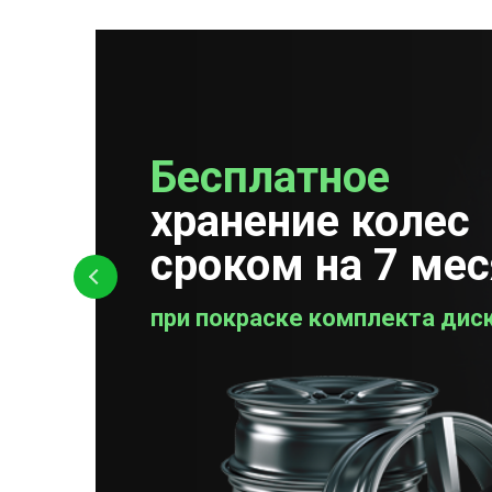
Бесплатное
Бесплатная
хранение колес
проверка колес
сроком на 7 ме
при покраске комплекта дис