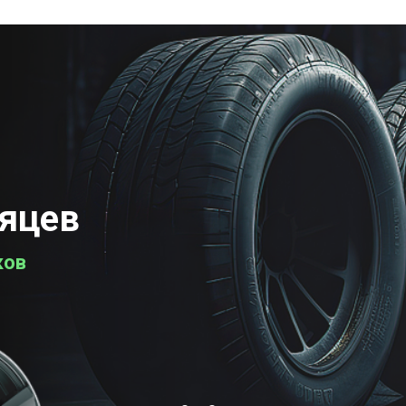
сяцев
ков