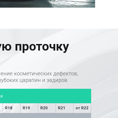
ую проточку
нение косметических дефектов,
лубоких царапин и задиров.
ка
R18
R19
R20
R21
от R22