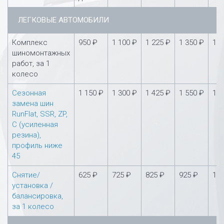
ЛЕГКОВЫЕ АВТОМОБИЛИ
Комплекс
950 ₽
1 100 ₽
1 225 ₽
1 350 ₽
1 5
шиномонтажных
работ, за 1
колесо
Сезонная
1 150 ₽
1 300 ₽
1 425 ₽
1 550 ₽
1 7
замена шин
RunFlat, SSR, ZP,
С (усиленная
резина),
профиль ниже
45
Снятие/
625 ₽
725 ₽
825 ₽
925 ₽
1 0
установка /
балансировка,
за 1 колесо