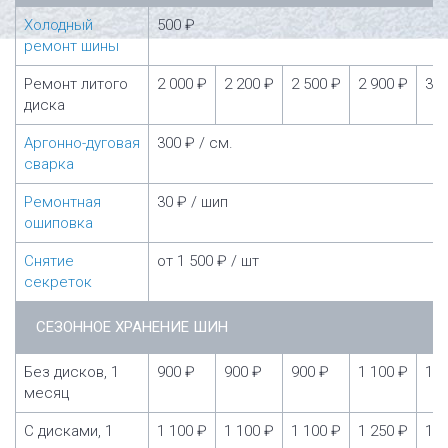
Холодный
500 ₽
ремонт шины
Ремонт литого
2 000 ₽
2 200 ₽
2 500 ₽
2 900 ₽
3 5
диска
Аргонно-дуговая
300 ₽ / см.
сварка
Ремонтная
30 ₽ / шип
ошиповка
Снятие
от 1 500 ₽ / шт
секреток
СЕЗОННОЕ ХРАНЕНИЕ ШИН
Без дисков, 1
900 ₽
900 ₽
900 ₽
1 100 ₽
1 1
месяц
С дисками, 1
1 100 ₽
1 100 ₽
1 100 ₽
1 250 ₽
1 2