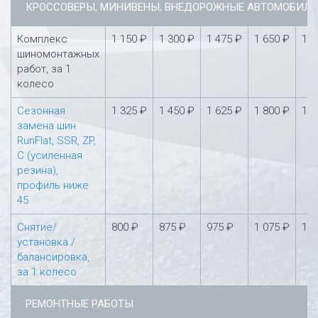
КРОССОВЕРЫ, МИНИВЕНЫ, ВНЕДОРОЖНЫЕ АВТОМОБИЛ
Комплекс
1 150 ₽
1 300 ₽
1 475 ₽
1 650 ₽
1 8
шиномонтажных
работ, за 1
колесо
Сезонная
1 325 ₽
1 450 ₽
1 625 ₽
1 800 ₽
1 9
замена шин
RunFlat, SSR, ZP,
С (усиленная
резина),
профиль ниже
45
Снятие/
800 ₽
875 ₽
975 ₽
1 075 ₽
1 1
установка /
балансировка,
за 1 колесо
РЕМОНТНЫЕ РАБОТЫ