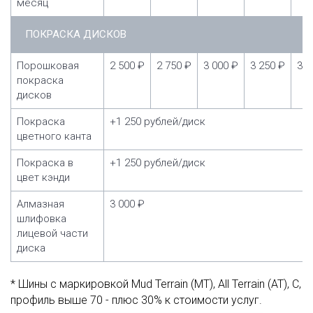
месяц
ПОКРАСКА ДИСКОВ
Порошковая
2 500 ₽
2 750 ₽
3 000 ₽
3 250 ₽
3 5
покраска
дисков
Покраска
+1 250 рублей/диск
цветного канта
Покраска в
+1 250 рублей/диск
цвет кэнди
Алмазная
3 000 ₽
шлифовка
лицевой части
диска
* Шины с маркировкой Mud Terrain (MT), All Terrain (AT), C,
профиль выше 70 - плюс 30% к стоимости услуг.