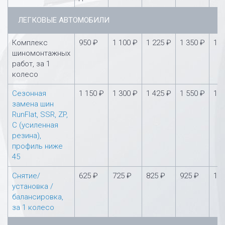
ЛЕГКОВЫЕ АВТОМОБИЛИ
Комплекс
950 ₽
1 100 ₽
1 225 ₽
1 350 ₽
1 5
шиномонтажных
работ, за 1
колесо
Сезонная
1 150 ₽
1 300 ₽
1 425 ₽
1 550 ₽
1 7
замена шин
RunFlat, SSR, ZP,
С (усиленная
резина),
профиль ниже
45
Снятие/
625 ₽
725 ₽
825 ₽
925 ₽
1 0
установка /
балансировка,
за 1 колесо