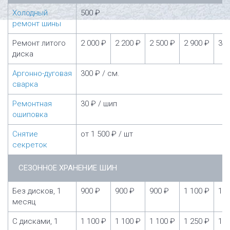
Холодный
500 ₽
ремонт шины
Ремонт литого
2 000 ₽
2 200 ₽
2 500 ₽
2 900 ₽
3 5
диска
Аргонно-дуговая
300 ₽ / см.
сварка
Ремонтная
30 ₽ / шип
ошиповка
Снятие
от 1 500 ₽ / шт
секреток
СЕЗОННОЕ ХРАНЕНИЕ ШИН
Без дисков, 1
900 ₽
900 ₽
900 ₽
1 100 ₽
1 1
месяц
С дисками, 1
1 100 ₽
1 100 ₽
1 100 ₽
1 250 ₽
1 2