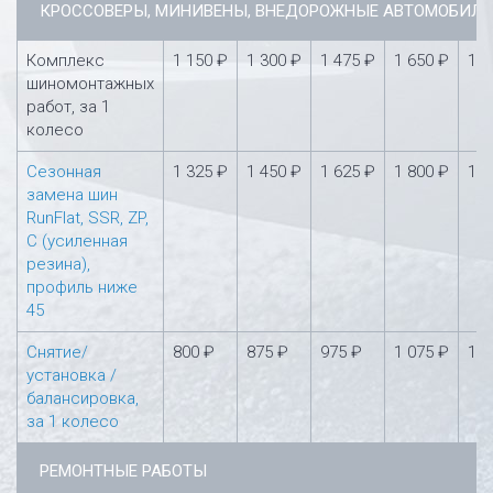
КРОССОВЕРЫ, МИНИВЕНЫ, ВНЕДОРОЖНЫЕ АВТОМОБИЛ
Комплекс
1 150 ₽
1 300 ₽
1 475 ₽
1 650 ₽
1 8
шиномонтажных
работ, за 1
колесо
Сезонная
1 325 ₽
1 450 ₽
1 625 ₽
1 800 ₽
1 9
замена шин
RunFlat, SSR, ZP,
С (усиленная
резина),
профиль ниже
45
Снятие/
800 ₽
875 ₽
975 ₽
1 075 ₽
1 1
установка /
балансировка,
за 1 колесо
РЕМОНТНЫЕ РАБОТЫ