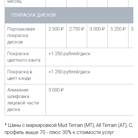
месяц
ПОКРАСКА ДИСКОВ
Порошковая
2 500 ₽
2 750 ₽
3 000 ₽
3 250 ₽
3 5
покраска
дисков
Покраска
+1 250 рублей/диск
цветного канта
Покраска в
+1 250 рублей/диск
цвет кэнди
Алмазная
3 000 ₽
шлифовка
лицевой части
диска
* Шины с маркировкой Mud Terrain (MT), All Terrain (AT), C,
профиль выше 70 - плюс 30% к стоимости услуг.