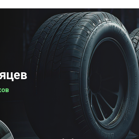
сяцев
ков