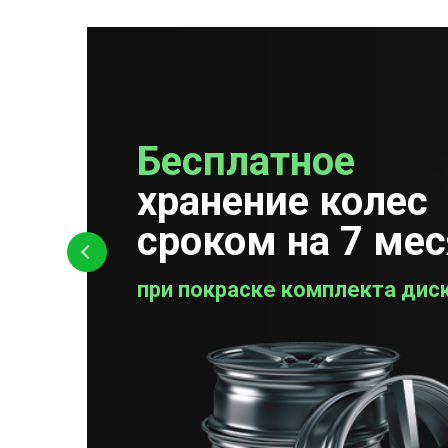
Бесплатное
Бесплатная
хранение колес
проверка колес
сроком на 7 ме
при покраске комплекта дис