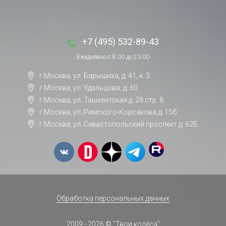
+7 (495) 532-89-43
Ежедневно с 8.00 до 23.00
г.Москва, ул. Барышиха, д. 41, к. 3
г.Москва, ул. Удальцова, д. 60
г.Москва, ул. Ташкентская д. 28 стр. 8
г.Москва, ул. Римского-Корсакова д. 15б
г.Москва, ул. Севастопольский проспект д. 62Б
Обработка персональных данных
2009 - 2026 © "Твои колёса"