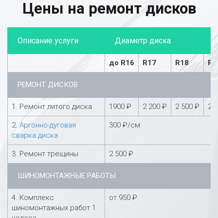
Цены на ремонт дисков
Описание услуги
Диаметр диска
до R16
R17
R18
R1
РЕМОНТ ДИСКОВ
1. Ремонт литого диска
1900 ₽
2 200 ₽
2 500 ₽
2 
2.
Аргонно-дуговая
300 ₽/см
сварка диска
3. Ремонт трещины
2 500 ₽
ШИНОМОНТАЖНЫЕ РАБОТЫ
4. Комплекс
от 950 ₽
шиномонтажных работ 1