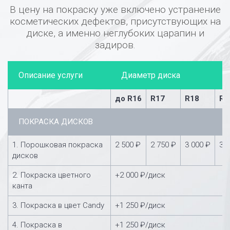
В цену на покраску уже включено устранение
косметических дефектов, присутствующих на
диске, а именно неглубоких царапин и
задиров.
Описание услуги
Диаметр диска
до R16
R17
R18
R1
ПОКРАСКА ДИСКОВ
1. Порошковая покраска
2 500 ₽
2 750 ₽
3 000 ₽
3 
дисков
2. Покраска цветного
+2 000 ₽/диск
канта
3. Покраска в цвет Candy
+1 250 ₽/диск
4. Покраска в
+1 250 ₽/диск