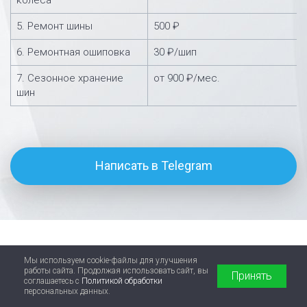
колеса
5. Ремонт шины
500 ₽
6. Ремонтная ошиповка
30 ₽/шип
7. Сезонное хранение
от 900 ₽/мес.
шин
Написать в Telegram
Мы используем cookie-файлы для улучшения
работы сайта. Продолжая использовать сайт, вы
Принять
соглашаетесь с
Политикой обработки
персональных данных.
Отзывы реальных клиентов