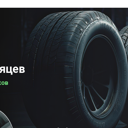
сяцев
ков