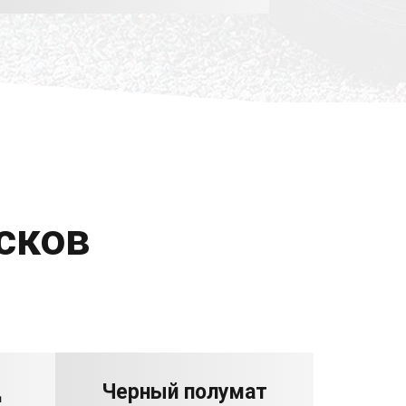
сков
ц
Черный полумат