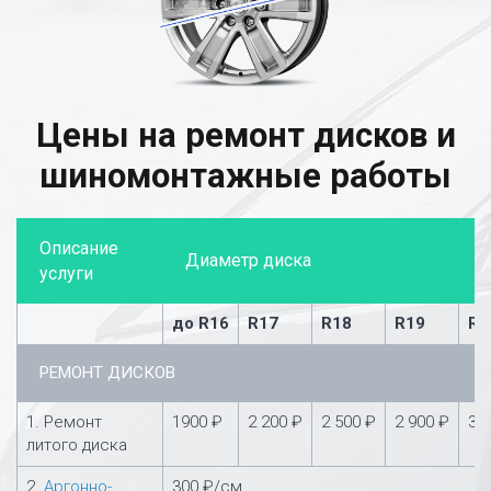
Цены на ремонт дисков и
шиномонтажные работы
Описание
Диаметр диска
услуги
до R16
R17
R18
R19
R2
РЕМОНТ ДИСКОВ
1. Ремонт
1900 ₽
2 200 ₽
2 500 ₽
2 900 ₽
3 
литого диска
2.
Аргонно-
300 ₽/см