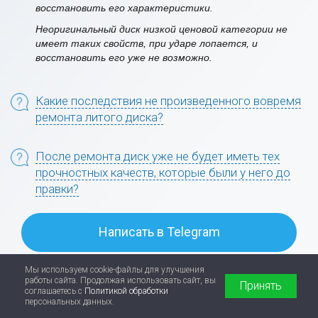
восстановить его характеристики.
Неоригинальный диск низкой ценовой категории не
имеет таких свойств, при ударе лопается, и
восстановить его уже не возможно.
Какие последствия не произведенного вовремя
ремонта литого диска?
После ремонта диск уже не будет иметь тех
прочностных качеств, которые были у него до
правки?
Написать в Telegram
Мы используем cookie-файлы для улучшения
работы сайта. Продолжая использовать сайт, вы
Принять
соглашаетесь с
Политикой обработки
персональных данных.