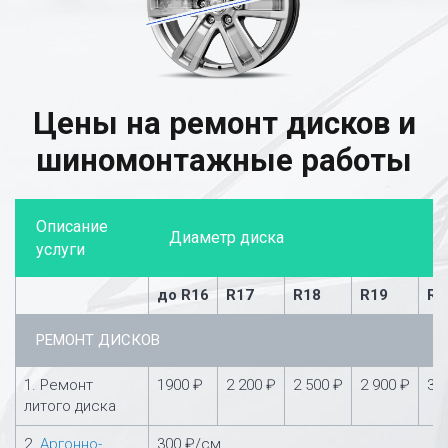
Цены на ремонт дисков и
шиномонтажные работы
Описание
Диаметр диска
услуги
до R16
R17
R18
R19
R2
РЕМОНТ ДИСКОВ
1. Ремонт
1900 ₽
2 200 ₽
2 500 ₽
2 900 ₽
3 
литого диска
2.
Аргонно-
300 ₽/см