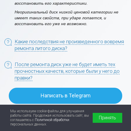
восстановить его характеристики.
Неоригинальный диск низкой ценовой категории не
имеет таких свойств, при ударе лопается, и
восстановить его уже не возможно.
Какие последствия не произведенного вовремя
ремонта литого диска?
После ремонта диск уже не будет иметь тех
прочностных качеств, которые были у него до
правки?
Написать в Telegram
Мы используем cookie-файлы для улучшения
работы сайта. Продолжая использовать сайт, вы
Принять
соглашаетесь с
Политикой обработки
персональных данных.