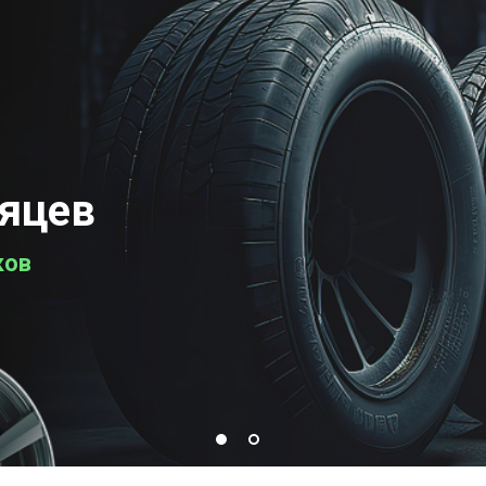
сяцев
ков