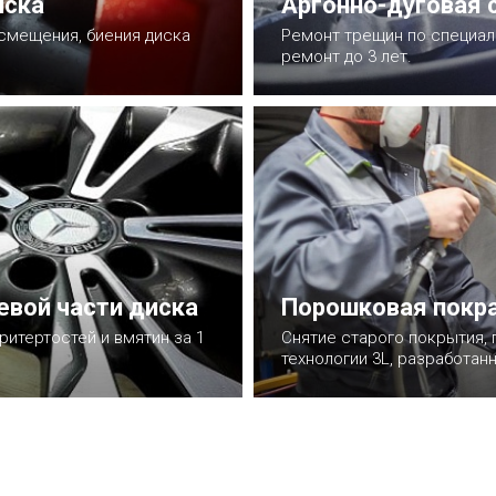
иска
Аргонно-дуговая 
 смещения, биения диска
Ремонт трещин по специаль
ремонт до 3 лет.
Записаться
евой части диска
Порошковая покра
ритертостей и вмятин за 1
Снятие старого покрытия, 
технологии 3L, разработанн
Записаться