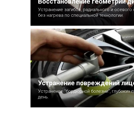
Восстановление геометрии д
Устранение загибов, радиального и осевого
без нагрева по специальной технологии.
Записаться
Устранение повреждений лиц
Устранение "бордюрной болезни", глубоких п
день.
Записаться