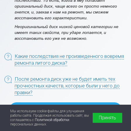
последствий. То есть, когда в яму попадает
оригинальный диск, чаще всего он просто немного
гнется, и, заехав к нам на ремонт, мы сможем
восстановить его характеристики.
Неоригинальный диск низкой ценовой категории не
имеет таких свойств, при ударе лопается, и
восстановить его уже не возможно.
Какие последствия не произведенного вовремя
ремонта литого диска?
После ремонта диск уже не будет иметь тех
прочностных качеств, которые были у него до
правки?
Написать в Telegram
Мы используем cookie-файлы для улучшения
работы сайта. Продолжая использовать сайт, вы
Принять
соглашаетесь с
Политикой обработки
персональных данных.