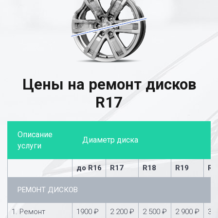
Цены на ремонт дисков
R17
Описание
Диаметр диска
услуги
до R16
R17
R18
R19
R2
РЕМОНТ ДИСКОВ
1. Ремонт
1900 ₽
2 200 ₽
2 500 ₽
2 900 ₽
3 