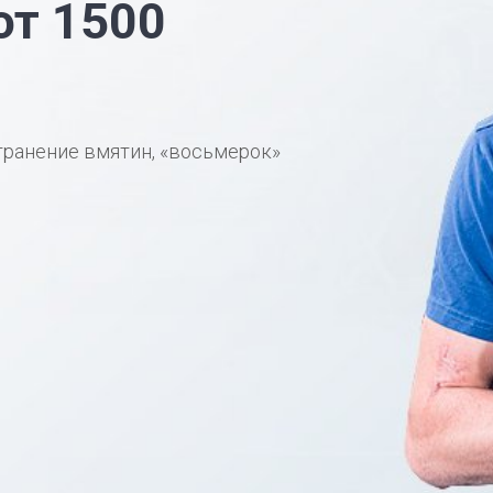
от 1500
транение вмятин, «восьмерок»