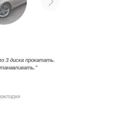
о 3 диска прокатать.
станавливать."
накладки