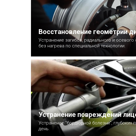
Восстановление геометрии д
Устранение загибов, радиального и осевого
без нагрева по специальной технологии.
Записаться
Устранение повреждений лиц
Устранение "бордюрной болезни", глубоких п
день.