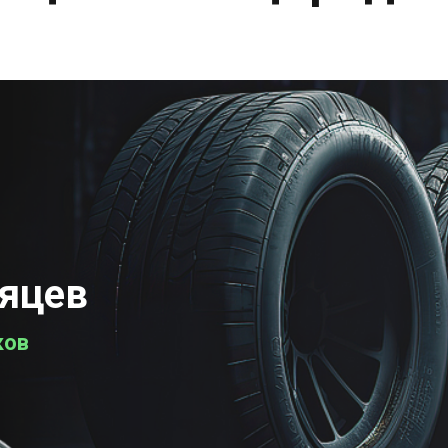
сяцев
ков