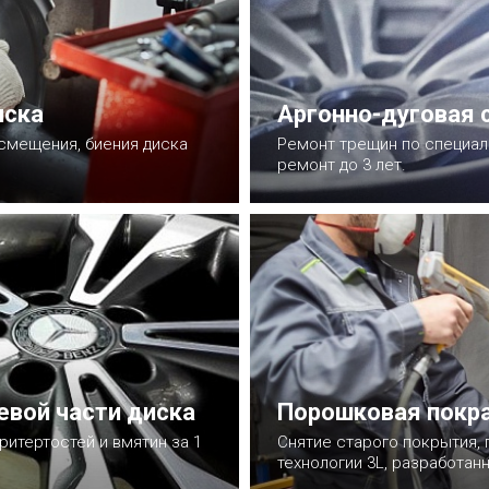
иска
Аргонно-дуговая 
 смещения, биения диска
Ремонт трещин по специаль
ремонт до 3 лет.
Записаться
евой части диска
Порошковая покра
ритертостей и вмятин за 1
Снятие старого покрытия, 
технологии 3L, разработанн