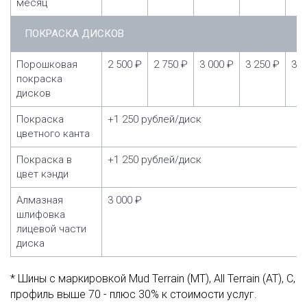
месяц
ПОКРАСКА ДИСКОВ
Порошковая
2 500 ₽
2 750 ₽
3 000 ₽
3 250 ₽
3 5
покраска
дисков
Покраска
+1 250 рублей/диск
цветного канта
Покраска в
+1 250 рублей/диск
цвет кэнди
Алмазная
3 000 ₽
шлифовка
лицевой части
диска
* Шины с маркировкой Mud Terrain (MT), All Terrain (AT), C,
профиль выше 70 - плюс 30% к стоимости услуг.