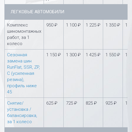
ЛЕГКОВЫЕ АВТОМОБИЛИ
Комплекс
950 ₽
1 100 ₽
1 225 ₽
1 350 ₽
1 5
шиномонтажных
работ, за 1
колесо
Сезонная
1 150 ₽
1 300 ₽
1 425 ₽
1 550 ₽
1 7
замена шин
RunFlat, SSR, ZP,
С (усиленная
резина),
профиль ниже
45
Снятие/
625 ₽
725 ₽
825 ₽
925 ₽
1 0
установка /
балансировка,
за 1 колесо