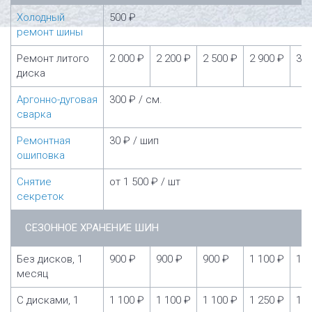
Холодный
500 ₽
ремонт шины
Ремонт литого
2 000 ₽
2 200 ₽
2 500 ₽
2 900 ₽
3 5
диска
Аргонно-дуговая
300 ₽ / см.
сварка
Ремонтная
30 ₽ / шип
ошиповка
Снятие
от 1 500 ₽ / шт
секреток
СЕЗОННОЕ ХРАНЕНИЕ ШИН
Без дисков, 1
900 ₽
900 ₽
900 ₽
1 100 ₽
1 1
месяц
С дисками, 1
1 100 ₽
1 100 ₽
1 100 ₽
1 250 ₽
1 2