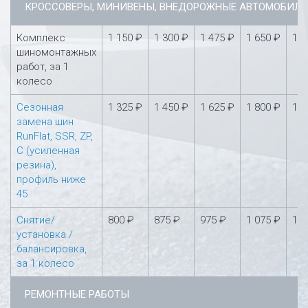
КРОССОВЕРЫ, МИНИВЕНЫ, ВНЕДОРОЖНЫЕ АВТОМОБИЛ
Комплекс
1 150 ₽
1 300 ₽
1 475 ₽
1 650 ₽
1 8
шиномонтажных
работ, за 1
колесо
Сезонная
1 325 ₽
1 450 ₽
1 625 ₽
1 800 ₽
1 9
замена шин
RunFlat, SSR, ZP,
С (усиленная
резина),
профиль ниже
45
Снятие/
800 ₽
875 ₽
975 ₽
1 075 ₽
1 1
установка /
балансировка,
за 1 колесо
РЕМОНТНЫЕ РАБОТЫ