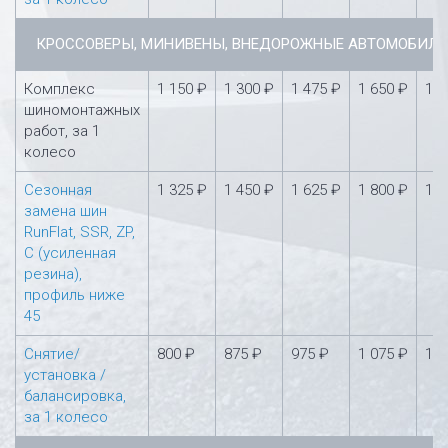
КРОССОВЕРЫ, МИНИВЕНЫ, ВНЕДОРОЖНЫЕ АВТОМОБИЛ
Комплекс
1 150 ₽
1 300 ₽
1 475 ₽
1 650 ₽
1 8
шиномонтажных
работ, за 1
колесо
Сезонная
1 325 ₽
1 450 ₽
1 625 ₽
1 800 ₽
1 9
замена шин
RunFlat, SSR, ZP,
С (усиленная
резина),
профиль ниже
45
Снятие/
800 ₽
875 ₽
975 ₽
1 075 ₽
1 1
установка /
балансировка,
за 1 колесо