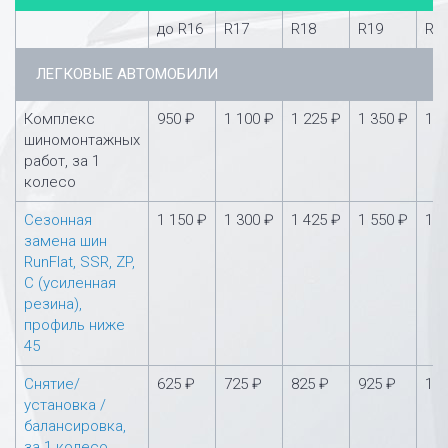
до R16
R17
R18
R19
R2
ЛЕГКОВЫЕ АВТОМОБИЛИ
Комплекс
950 ₽
1 100 ₽
1 225 ₽
1 350 ₽
1 5
шиномонтажных
работ, за 1
колесо
Сезонная
1 150 ₽
1 300 ₽
1 425 ₽
1 550 ₽
1 7
замена шин
RunFlat, SSR, ZP,
С (усиленная
резина),
профиль ниже
45
Снятие/
625 ₽
725 ₽
825 ₽
925 ₽
1 0
установка /
балансировка,
за 1 колесо