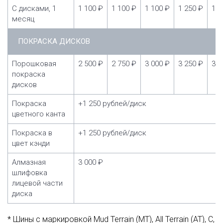
С дисками, 1
1 100 ₽
1 100 ₽
1 100 ₽
1 250 ₽
1 2
месяц
ПОКРАСКА ДИСКОВ
Порошковая
2 500 ₽
2 750 ₽
3 000 ₽
3 250 ₽
3 5
покраска
дисков
Покраска
+1 250 рублей/диск
цветного канта
Покраска в
+1 250 рублей/диск
цвет кэнди
Алмазная
3 000 ₽
шлифовка
лицевой части
диска
* Шины с маркировкой Mud Terrain (MT), All Terrain (AT), C,