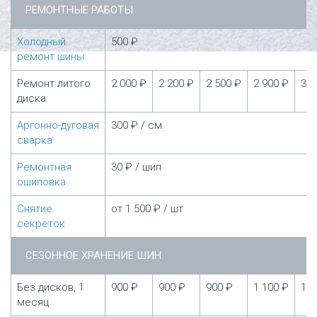
РЕМОНТНЫЕ РАБОТЫ
Холодный
500 ₽
ремонт шины
Ремонт литого
2 000 ₽
2 200 ₽
2 500 ₽
2 900 ₽
3 5
диска
Аргонно-дуговая
300 ₽ / см.
сварка
Ремонтная
30 ₽ / шип
ошиповка
Снятие
от 1 500 ₽ / шт
секреток
СЕЗОННОЕ ХРАНЕНИЕ ШИН
Без дисков, 1
900 ₽
900 ₽
900 ₽
1 100 ₽
1 1
месяц