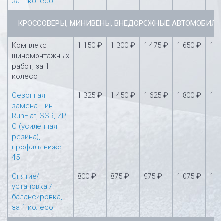
за 1 колесо
КРОССОВЕРЫ, МИНИВЕНЫ, ВНЕДОРОЖНЫЕ АВТОМОБИЛ
Комплекс
1 150 ₽
1 300 ₽
1 475 ₽
1 650 ₽
1 8
шиномонтажных
работ, за 1
колесо
Сезонная
1 325 ₽
1 450 ₽
1 625 ₽
1 800 ₽
1 9
замена шин
RunFlat, SSR, ZP,
С (усиленная
резина),
профиль ниже
45
Снятие/
800 ₽
875 ₽
975 ₽
1 075 ₽
1 1
установка /
балансировка,
за 1 колесо