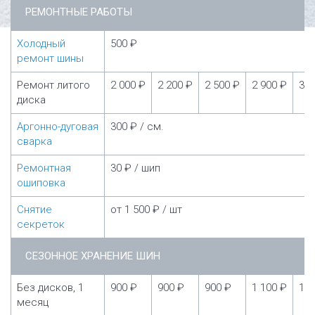
РЕМОНТНЫЕ РАБОТЫ
Холодный
500 ₽
ремонт шины
Ремонт литого
2 000 ₽
2 200 ₽
2 500 ₽
2 900 ₽
3 5
диска
Аргонно-дуговая
300 ₽ / см.
сварка
Ремонтная
30 ₽ / шип
ошиповка
Снятие
от 1 500 ₽ / шт
секреток
СЕЗОННОЕ ХРАНЕНИЕ ШИН
Без дисков, 1
900 ₽
900 ₽
900 ₽
1 100 ₽
1 1
месяц