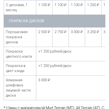
С дисками, 1
1 100 ₽
1 100 ₽
1 100 ₽
1 250 ₽
1 2
месяц
ПОКРАСКА ДИСКОВ
Порошковая
2 500 ₽
2 750 ₽
3 000 ₽
3 250 ₽
3 5
покраска
дисков
Покраска
+1 250 рублей/диск
цветного канта
Покраска в
+1 250 рублей/диск
цвет кэнди
Алмазная
3 000 ₽
шлифовка
лицевой части
диска
* Шины с маркировкой Mud Terrain (MT), All Terrain (AT), C,