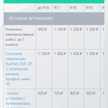
до R16
R17
R18
R19
R2
ЛЕГКОВЫЕ АВТОМОБИЛИ
Комплекс
950 ₽
1 100 ₽
1 225 ₽
1 350 ₽
1 5
шиномонтажных
работ, за 1
колесо
Сезонная
1 150 ₽
1 300 ₽
1 425 ₽
1 550 ₽
1 7
замена шин
RunFlat, SSR, ZP,
С (усиленная
резина),
профиль ниже
45
Снятие/
625 ₽
725 ₽
825 ₽
925 ₽
1 0
установка /
балансировка,