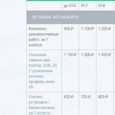
до R16
R17
R18
ЛЕГКОВЫЕ АВТОМОБИЛИ
Комплекс
950 ₽
1 100 ₽
1 225 ₽
шиномонтажных
работ, за 1
колесо
Сезонная
1 150 ₽
1 300 ₽
1 425 ₽
замена шин
RunFlat, SSR, ZP,
С (усиленная
резина),
профиль ниже
45
Снятие/
625 ₽
725 ₽
825 ₽
установка /
балансировка,
за 1 колесо