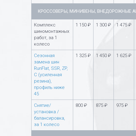
КРОССОВЕРЫ, МИНИВЕНЫ, ВНЕДОРОЖНЫЕ 
Комплекс
1 150 ₽
1 300 ₽
1 475 ₽
шиномонтажных
работ, за 1
колесо
Сезонная
1 325 ₽
1 450 ₽
1 625 ₽
замена шин
RunFlat, SSR, ZP,
С (усиленная
резина),
профиль ниже
45
Снятие/
800 ₽
875 ₽
975 ₽
установка /
балансировка,
за 1 колесо