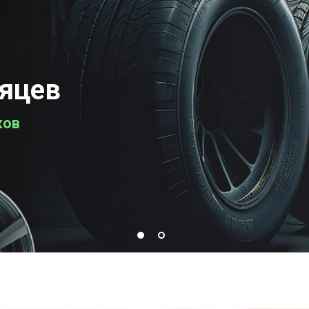
сяцев
ков