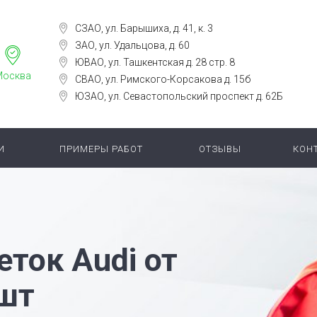
СЗАО, ул. Барышиха, д. 41, к. 3
ЗАО, ул. Удальцова, д. 60
ЮВАО, ул. Ташкентская д. 28 стр. 8
Москва
СВАО, ул. Римского-Корсакова д. 15б
ЮЗАО, ул. Севастопольский проспект д. 62Б
И
ПРИМЕРЫ РАБОТ
ОТЗЫВЫ
КОН
еток Audi от
/шт