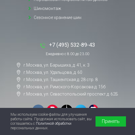
Шиномонтаж
Сезонное хранение шин
+7 (495) 532-89-43
Ежедневно с 8.00 до 23.00
г.Москва, ул. Барышиха, д. 41, к. 3
г.Москва, ул. Удальцова, д. 60
г.Москва, ул. Ташкентская д. 28 стр. 8
г.Москва, ул. Римского-Корсакова д. 15б
г.Москва, ул. Севастопольский проспект д. 62Б
Мы используем cookie-файлы для улучшения
работы сайта. Продолжая использовать сайт, вы
Принять
соглашаетесь с
Политикой обработки
персональных данных.