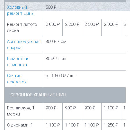
Холодный
500 ₽
ремонт шины
Ремонт литого
2 000 ₽
2 200 ₽
2 500 ₽
2 900 ₽
3 5
диска
Аргонно-дуговая
300 ₽ / см.
сварка
Ремонтная
30 ₽ / шип
ошиповка
Снятие
от 1 500 ₽ / шт
секреток
СЕЗОННОЕ ХРАНЕНИЕ ШИН
Без дисков, 1
900 ₽
900 ₽
900 ₽
1 100 ₽
1 1
месяц
С дисками, 1
1 100 ₽
1 100 ₽
1 100 ₽
1 250 ₽
1 2