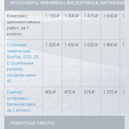
КРОССОВЕРЫ, МИНИВЕНЫ, ВНЕДОРОЖНЫЕ АВТОМОБИЛ
Комплекс
1 150 ₽
1 300 ₽
1 475 ₽
1 650 ₽
1 8
шиномонтажных
работ, за 1
колесо
Сезонная
1 325 ₽
1 450 ₽
1 625 ₽
1 800 ₽
1 9
замена шин
RunFlat, SSR, ZP,
С (усиленная
резина),
профиль ниже
45
Снятие/
800 ₽
875 ₽
975 ₽
1 075 ₽
1 1
установка /
балансировка,
за 1 колесо
РЕМОНТНЫЕ РАБОТЫ