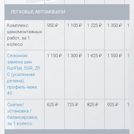
ЛЕГКОВЫЕ АВТОМОБИЛИ
Комплекс
950 ₽
1 100 ₽
1 225 ₽
1 350 ₽
1 5
шиномонтажных
работ, за 1
колесо
Сезонная
1 150 ₽
1 300 ₽
1 425 ₽
1 550 ₽
1 7
замена шин
RunFlat, SSR, ZP,
С (усиленная
резина),
профиль ниже
45
Снятие/
625 ₽
725 ₽
825 ₽
925 ₽
1 0
установка /
балансировка,
за 1 колесо