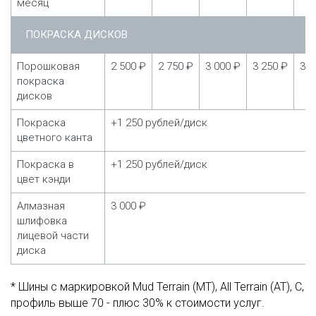
месяц
ПОКРАСКА ДИСКОВ
Порошковая
2 500 ₽
2 750 ₽
3 000 ₽
3 250 ₽
3 5
покраска
дисков
Покраска
+1 250 рублей/диск
цветного канта
Покраска в
+1 250 рублей/диск
цвет кэнди
Алмазная
3 000 ₽
шлифовка
лицевой части
диска
* Шины с маркировкой Mud Terrain (MT), All Terrain (AT), C,
профиль выше 70 - плюс 30% к стоимости услуг.