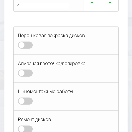
Порошковая покраска дисков
Алмазная проточка/полировка
Алмазная проточка лицевой части
Дополнительные услуги:
Шиномонтажные работы
диска
Покраска в один цвет
Полировка полки
Ремонт дисков
Легковой
Внедорожник
Покраска в два цвета