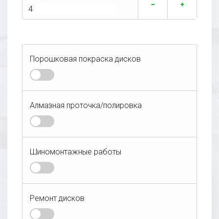
Порошковая покраска дисков
Алмазная проточка/полировка
Алмазная проточка лицевой части
Дополнительные услуги:
Шиномонтажные работы
диска
Покраска в один цвет
Полировка полки
Ремонт дисков
Легковой
Внедорожник
Покраска в два цвета