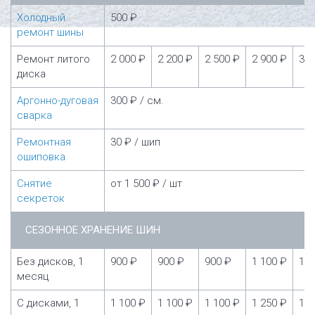
Холодный
500 ₽
ремонт шины
Ремонт литого
2 000 ₽
2 200 ₽
2 500 ₽
2 900 ₽
3 5
диска
Аргонно-дуговая
300 ₽ / см.
сварка
Ремонтная
30 ₽ / шип
ошиповка
Снятие
от 1 500 ₽ / шт
секреток
СЕЗОННОЕ ХРАНЕНИЕ ШИН
Без дисков, 1
900 ₽
900 ₽
900 ₽
1 100 ₽
1 1
месяц
С дисками, 1
1 100 ₽
1 100 ₽
1 100 ₽
1 250 ₽
1 2