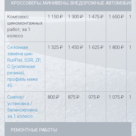
КРОССОВЕРЫ, МИНИВЕНЫ, ВНЕДОРОЖНЫЕ АВТОМОБИЛ
Комплекс
1 150 ₽
1 300 ₽
1 475 ₽
1 650 ₽
1 8
шиномонтажных
работ, за 1
колесо
Сезонная
1 325 ₽
1 450 ₽
1 625 ₽
1 800 ₽
1 9
замена шин
RunFlat, SSR, ZP,
С (усиленная
резина),
профиль ниже
45
Снятие/
800 ₽
875 ₽
975 ₽
1 075 ₽
1 1
установка /
балансировка,
за 1 колесо
РЕМОНТНЫЕ РАБОТЫ