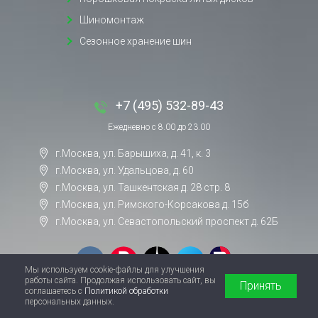
Шиномонтаж
Сезонное хранение шин
+7 (495) 532-89-43
Ежедневно с 8.00 до 23.00
г.Москва, ул. Барышиха, д. 41, к. 3
г.Москва, ул. Удальцова, д. 60
г.Москва, ул. Ташкентская д. 28 стр. 8
г.Москва, ул. Римского-Корсакова д. 15б
г.Москва, ул. Севастопольский проспект д. 62Б
Мы используем cookie-файлы для улучшения
работы сайта. Продолжая использовать сайт, вы
Принять
соглашаетесь с
Политикой обработки
персональных данных.