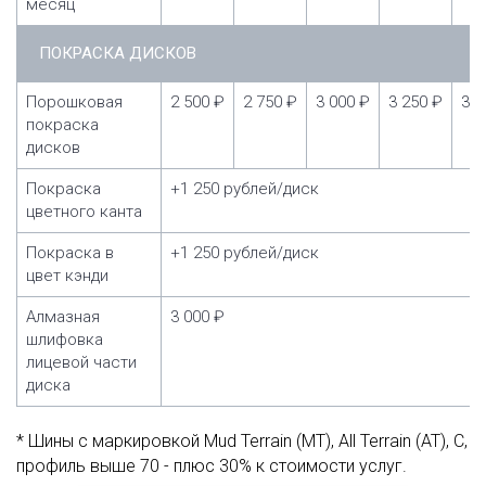
месяц
ПОКРАСКА ДИСКОВ
Порошковая
2 500 ₽
2 750 ₽
3 000 ₽
3 250 ₽
3 5
покраска
дисков
Покраска
+1 250 рублей/диск
цветного канта
Покраска в
+1 250 рублей/диск
цвет кэнди
Алмазная
3 000 ₽
шлифовка
лицевой части
диска
* Шины с маркировкой Mud Terrain (MT), All Terrain (AT), C,
профиль выше 70 - плюс 30% к стоимости услуг.