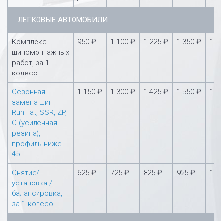
ЛЕГКОВЫЕ АВТОМОБИЛИ
Комплекс
950 ₽
1 100 ₽
1 225 ₽
1 350 ₽
1 5
шиномонтажных
работ, за 1
колесо
Сезонная
1 150 ₽
1 300 ₽
1 425 ₽
1 550 ₽
1 7
замена шин
RunFlat, SSR, ZP,
С (усиленная
резина),
профиль ниже
45
Снятие/
625 ₽
725 ₽
825 ₽
925 ₽
1 0
установка /
балансировка,
за 1 колесо