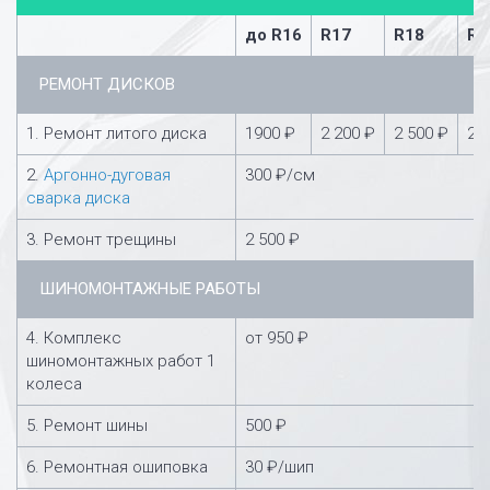
до R16
R17
R18
R1
РЕМОНТ ДИСКОВ
1. Ремонт литого диска
1900 ₽
2 200 ₽
2 500 ₽
2 
2.
Аргонно-дуговая
300 ₽/см
сварка диска
3. Ремонт трещины
2 500 ₽
ШИНОМОНТАЖНЫЕ РАБОТЫ
4. Комплекс
от 950 ₽
шиномонтажных работ 1
колеса
5. Ремонт шины
500 ₽
6. Ремонтная ошиповка
30 ₽/шип