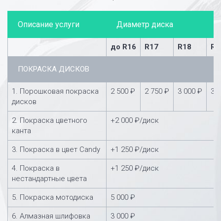
Описание услуги
Диаметр диска
до R16
R17
R18
R1
ПОКРАСКА ДИСКОВ
1. Порошковая покраска
2 500 ₽
2 750 ₽
3 000 ₽
3 
дисков
2. Покраска цветного
+2 000 ₽/диск
канта
3. Покраска в цвет Candy
+1 250 ₽/диск
4. Покраска в
+1 250 ₽/диск
нестандартные цвета
5. Покраска мотодиска
5 000 ₽
6. Алмазная шлифовка
3 000 ₽