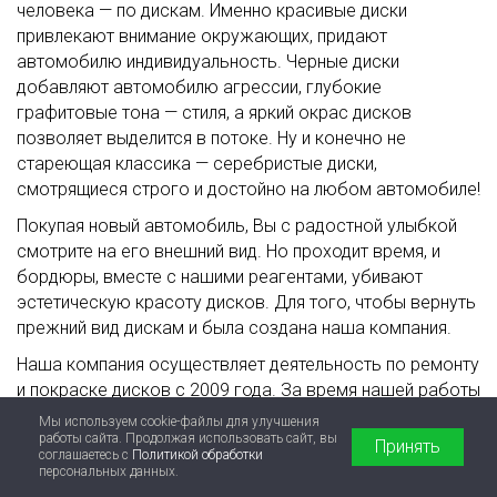
человека — по дискам. Именно красивые диски
привлекают внимание окружающих, придают
автомобилю индивидуальность. Черные диски
добавляют автомобилю агрессии, глубокие
графитовые тона — стиля, а яркий окрас дисков
позволяет выделится в потоке. Ну и конечно не
стареющая классика — серебристые диски,
смотрящиеся строго и достойно на любом автомобиле!
Покупая новый автомобиль, Вы с радостной улыбкой
смотрите на его внешний вид. Но проходит время, и
бордюры, вместе с нашими реагентами, убивают
эстетическую красоту дисков. Для того, чтобы вернуть
прежний вид дискам и была создана наша компания.
Наша компания осуществляет деятельность по ремонту
и покраске дисков с 2009 года. За время нашей работы
совместно с нашими партнерами — компанией Michelin
Мы используем cookie-файлы для улучшения
были внедрены европейские стандарты качества
работы сайта. Продолжая использовать сайт, вы
Принять
соглашаетесь с
Политикой обработки
оказания услуг.
персональных данных.