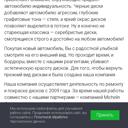
автомобилю индивидуальность. Черные диски
добавляют автомобилю агрессии, глубокие
графитовые тона — стиля, а яркий окрас дисков
позволяет выделится в потоке. Ну и конечно не
стареющая классика — серебристые диски,
смотрящиеся строго и достойно на любом автомобиле!
Покупая новый автомобиль, Вы с радостной улыбкой
смотрите на его внешний вид. Но проходит время, и
бордюры, вместе с нашими реагентами, убивают
эстетическую красоту дисков. Для того, чтобы вернуть
прежний вид дискам и была создана наша компания.
Наша компания осуществляет деятельность по ремонту
и покраске дисков с 2009 года. За время нашей работы
совместно с нашими партнерами — компанией Michelin
были внедрены европейские стандарты качества
Мы используем cookie-файлы для улучшения
оказания услуг.
работы сайта. Продолжая использовать сайт, вы
Принять
соглашаетесь с
Политикой обработки
Данные стандарты качества являются обязательными к
персональных данных.
соблюдению и соответствуют высокому уровню